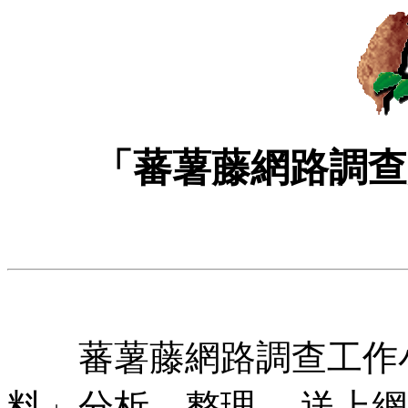
「蕃薯藤網路調查
蕃薯藤網路調查工作小
料」分析、整理 ，送上