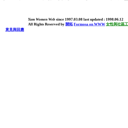
Yam Women Web
since 1997.03.08 last updated : 1998.06.12
All Rights Reserved by
開拓
Formosa on WWW
女性與社區
意見與回應