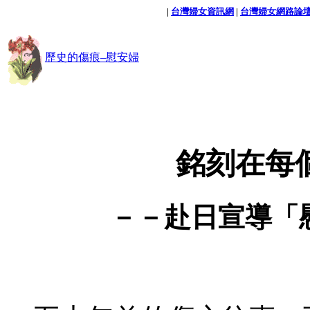
|
台灣婦女資訊網
|
台灣婦女網路論
歷史的傷痕–慰安婦
銘刻在每
－－赴日宣導「