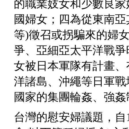
的職業妓女和少數良家
國婦女；四為從東南亞
等)徵召或拐騙來的婦女。 
爭、亞細亞太平洋戰爭
女被日本軍隊有計畫、
洋諸島、沖繩等日軍戰
國家的集團輪姦、強姦
台灣的慰安婦議題，自1