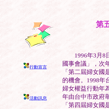
第
1996年3月
國事會議」，次
行動宣言
「第二屆婦女國
的機會。1998
婦女權益行動年為
年由台中市政府
活動訊息
「第四屆婦女國