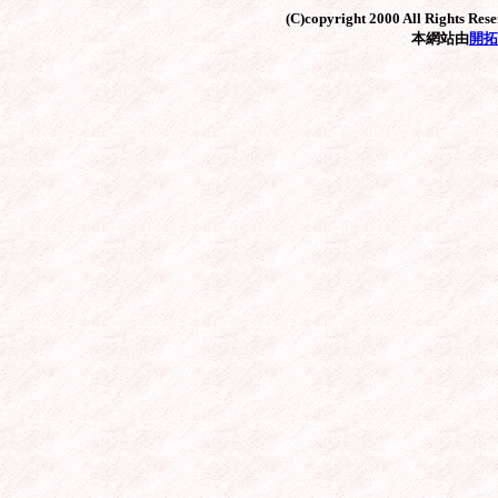
(C)copyright 2000 All Ri
本網站由
開拓