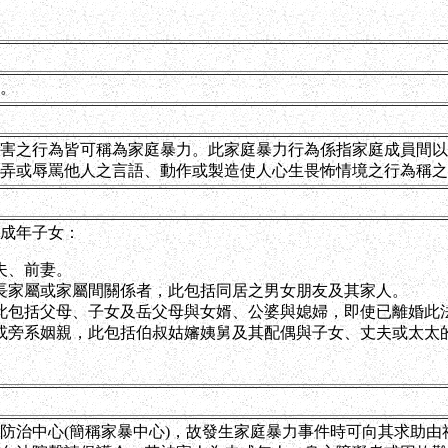
行。
害之行為皆可稱為家庭暴力。此家庭暴力行為係指家庭成員間以
弄或辱罵他人之言語、動作或製造使人心生畏怖情境之行為稱之為
成年子女：
夫、前妻。
長家屬或家屬間關係者，此包括同居之男女朋友及其家人。
此包括父母、子女及岳父母與女婿、公婆與媳婦，即使已離婚此
或旁系姻親，此包括伯叔姑嬸姨舅及其配偶與子女、丈夫或太太
防治中心(簡稱家暴中心)，故發生家庭暴力事件時可向其求助由