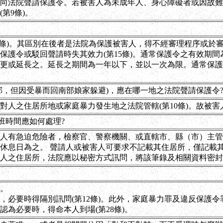
向法院聲請保護令。若被害人為未成年人、身心障礙者或因故難
第9條)。
9條)。其區別在後者是法院為保護被害人，得不經審理程序或於
保護令或駁回聲請時失其效力(第15條)。通常保護令之有效期
更或延長之。延長之期間為一年以下，並以一次為限。通常保護
部，但因受暴而回南部娘家躲避)，應在哪一地之法院聲請保護令
對人之住居所地或家庭暴力發生地之法院管轄(第10條)。故被
班時間應如何處理?
人有急迫危險者，檢察官、警察機關、或直轄市、縣（市）主管
休息日為之。 聲請人或被害人可要求不記載其住居所，僅記載其
人之住居所，法院應以秘密方式訊問，將該筆錄及相關資料密封，
。
，必要時得隔別訊問(第12條)。此外，家庭暴力罪及違反保護
為必要時，得命本人到場(第28條)。