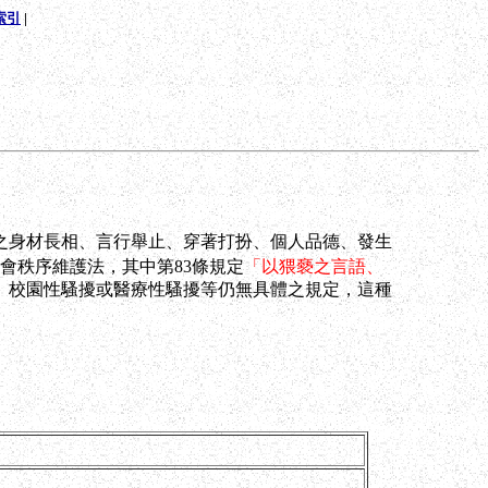
索引
|
之身材長相、言行舉止、穿著打扮、個人品德、發生
會秩序維護法，其中第83條規定
「以猥褻之言語、
、校園性騷擾或醫療性騷擾等仍無具體之規定，這種