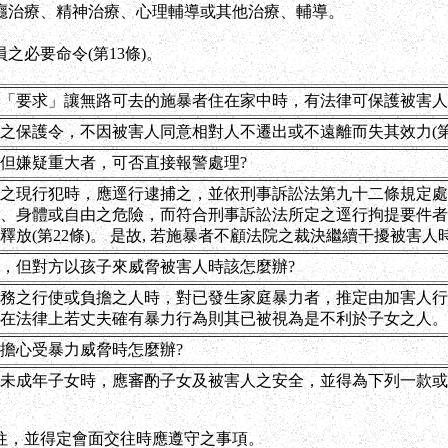
癮治療、精神治療、心理輔導或其他治療、輔導。
之必要命令(第13條)。
「要求」讓無路可去的施暴者住在家中時，有法律可保護被害人
之保護令，不因被害人同意相對人不遷出或不遠離而失其效力(第
但嫌疑重大者，可否直接報警處理?
之現行犯時，應逕行逮捕之，並依刑事訴訟法第九十二條規定處
、身體或自由之危險，而符合刑事訴訟法所定之逕行拘提要件者
放(第22條)。 是故, 若施暴者不顧法院之裁決繼續干擾被害
，但對方以孩子來威脅被害人時該怎麼辦?
務之行使或負擔之人時，對已發生家庭暴力者，推定由加害人行使
在法律上若丈夫確有暴力行為則其已被視為是不利於子女之人。
擔心受暴力威脅時怎麼辦?
未成年子女時，應審酌子女及被害人之安全，並得為下列一款或
往，並得定會面交往時應遵守之事項。