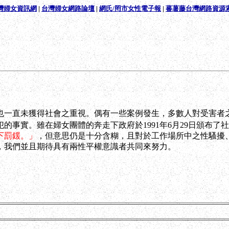
灣婦女資訊網
|
台灣婦女網路論壇
|
網氏/罔市女性電子報
|
蕃薯藤台灣網路資源
也一直未獲得社會之重視。偶有一些案例發生，多數人對受害者
事實。雖在婦女團體的奔走下政府於1991年6月29日頒布了社
下罰鍰。」
，但意思仍是十分含糊，且對於工作場所中之性騷擾
，我們並且期待具有兩性平權意識者共同來努力。