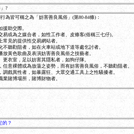
」?
為皆可稱之為「妨害善良風俗」(第80-84條)：
如援助交際。
交易或為之媒合者，如性工作者、皮條客(俗稱三七仔)。
上常見的提供性交易網站者。
化不聽勸阻者，如在火車站或地下道等處乞討者。
播放黃色歌曲及表演妨害善良風俗之技藝者。
、更衣室，足以妨害其隱私者，如狗仔隊。
，任意裸體或為放蕩之姿勢，而有妨害善良風俗，不聽勸阻者。
，調戲異性者，如暴露狂、大眾交通工具上之性騷擾者。
職業賭博場所，賭博財物者。
定的？