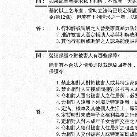
問：
如果施暴者要求私下和解，不然就「大家
基於以上之考慮，當時立法時已規定保護
令(第12條)。但若有下列情形之一者，法
答：
行和解或調解之人曾受家庭暴力防
准許被害人選定輔助人參與和解或
其他行和解或調解之人認為能使被
問：
聲請保護令對被害人有哪些保障?
除非有不合法之情形逕以裁定駁回者外，
保護令：
禁止相對人對於被害人或其特定家
禁止相對人直接或間接對於被害人
命相對人遷出被害人之住居所，必
命相對人遠離下列場所特定距離：
定汽、機車及其他個人生活上、職
答：
定暫時對未成年子女權利義務之行
定相對人對未成年子女會面交往之
命相對人給付被害人住居所之租金
命相對人交付被害人或特定家庭成