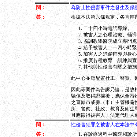
問：
為防止性侵害事件之發生及保
答：
根據本法第六條規定，各直轄
二十四小時電話專線。
被害人之心理治療、輔導
協調教學醫院成立專門處
給予被害人二十四小時緊
加害人之追蹤輔導與身心
推廣各種教育，訓練與宣
其他與性侵害有關之措施
此中心並應配置社工、警察、
因此等案件為告訴乃論，是故
驗傷及取得證據後，應保全證
之直轄市或縣（市）主管機關
所、警察、社政、教育及衛生
且應徵得被害人、法定代理人
問：
性侵害犯罪之被害人在本法中
答：
在診療過程中醫院和診所