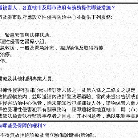
護被害人，各直轄市及縣市政府有義務提供哪些措施？
市及縣市政府應設立性侵害防治中心並提供下列服務:
、緊急安置與法律扶助。
理性侵害之醫療小組。
急救援，一般及緊急診療，協助驗傷及取得證據。
治療。
傳。
。
醫療及其他相關專業人員。
根據性侵害犯罪防治法增訂第六條之一及第六條之二條文之規定
物於證物袋內，並即送請內政部警政署鑑驗。當尚未提出告訴或
性侵害防治中心保管，除未能知悉犯罪嫌疑人外，證物保管六個
單位受理性侵害犯罪有關事務時，應即通報當地直轄市、縣（市
或依法負責執行監護事務者之同意；其不同意者，應以犯罪事實
有哪些受保障的權利？
不得無故拒絕診療及開立驗傷診斷書(第9條)。