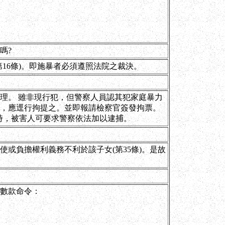
嗎?
16條)。即施暴者必須遵照法院之裁決。
理。 雖非現行犯，但警察人員認其犯家庭暴力
，應逕行拘提之。並即報請檢察官簽發拘票。
人時，被害人可要求警察依法加以逮捕。
或負擔權利義務不利於該子女(第35條)。是故
數款命令：