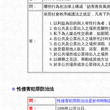
問：
哪些行為在法律上構成「妨害善良風俗
依照社會秩序維護法之規定，凡有下列行
以利益為目的與人有性行為者，
在公共及公眾出入之場所意圖性
私下為人媒合性交易者，如新聞
在公共及公眾出入之場所乞討叫
答：
在公共及公眾出入之場所演唱、
故意窺視他人臥室、浴室、廁所
於公共場所或公眾得出入之場所
以猥褻之言語、舉動或其他方法
於非公共場所或非公眾得出入之
性侵害犯罪防治法
問：
性侵害犯罪防治法是於何時制
答：
1996年12月31日。