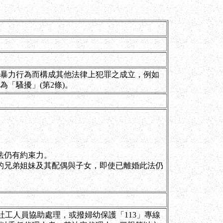
暴力行為而構成其他法律上犯罪之成立，例如
「騷擾」(第2條)。
法仍有約束力。
的兄弟姐妹及其配偶與子女，即使已離婚此法仍
社工人員協助處理，或撥婦幼保護「113」專線