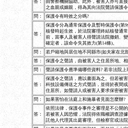
答：
由警察機關協助。此外，被害人亦可直接
之血親或姻親，得為其向法院聲請保護令(
問：
保護令有時效之分嗎?
保護令分為通常保護令及暫時保護令(第
核發時起生效，於法院審理終結核發通常
答：
前，當事人及被害人得聲請法院撤銷、變
確定者，該命令失其效力(第14條)。
問：
若戶籍地與居住地不同縣市(如夫家在北
答：
保護令之聲請，由被害人之住居所地、相
問：
聲請保護令應準備哪些資料? 若非法院上
保護令之聲請，應以書面為之。但若被害
答：
科技設備傳送之方式聲請，並得於夜間或
住居所。如聲請人或被害人要求保密被害
問：
如果害怕在法庭上和施暴者見面怎麼辦?
依照法律，保護令事件之審理是不公開的
答：
若被害人因恐懼，法院得依職權調查證據
託他人代理其出庭審理。但檢察官或法院認