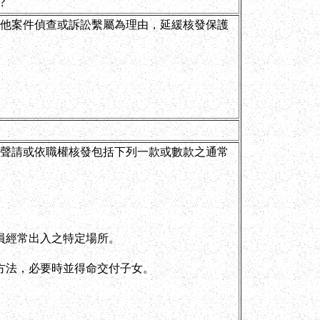
?
他案件偵查或訴訟繫屬為理由，延緩核發保護
聲請或依職權核發包括下列一款或數款之通常
員經常出入之特定場所。
方法，必要時並得命交付子女。