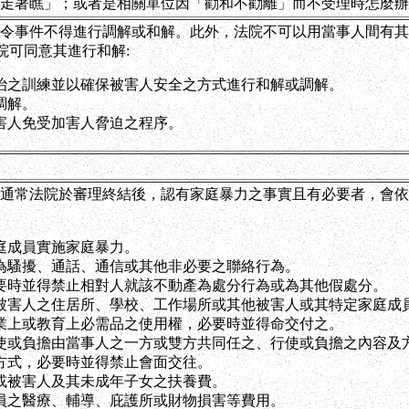
走著瞧」；或者是相關單位因「勸和不勸離」而不受理時怎麼辦
令事件不得進行調解或和解。此外，法院不可以用當事人間有其
院可同意其進行和解:
治之訓練並以確保被害人安全之方式進行和解或調解。
調解。
害人免受加害人脅迫之程序。
通常法院於審理終結後，認有家庭暴力之事實且有必要者，會依
庭成員實施家庭暴力。
為騷擾、通話、通信或其他非必要之聯絡行為。
要時並得禁止相對人就該不動產為處分行為或為其他假處分。
被害人之住居所、學校、工作場所或其他被害人或其特定家庭成
業上或教育上必需品之使用權，必要時並得命交付之。
使或負擔由當事人之一方或雙方共同任之、行使或負擔之內容及
方式，必要時並得禁止會面交往。
或被害人及其未成年子女之扶養費。
員之醫療、輔導、庇護所或財物損害等費用。