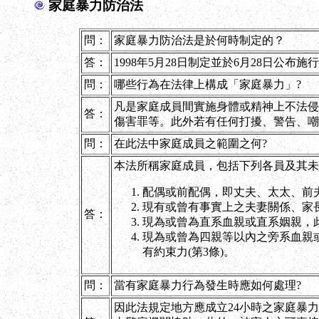
家庭暴力防治法
問：
家庭暴力防治法是於何時制定的？
答：
1998年5月28日制定並於6月28日公布施
問：
哪些行為在法律上構成「家庭暴力」?
凡是家庭成員間實施身體或精神上不法侵
答：
傷害罪等。此外若有任何打擾、警告、嘲
問：
在此法中家庭成員之範圍之何?
本法所稱家庭成員，包括下列各員及其未
配偶或前配偶，即丈夫、太太、前
現有或曾有事實上之夫妻關係、家
答：
現為或曾為直系血親或直系姻親，
現為或曾為四親等以內之旁系血親
有約束力(第3條)。
問：
當有家庭暴力行為發生時應如何處理?
因此法規定地方應成立24小時之家庭暴力