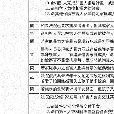
命相對人完成加害人處遇計畫：戒
命相對人負擔相當之律師費。
命其他保護被害人及其特定家庭成員
問：
如果法院已要求施暴者遷出，但其或家人
答：
命相對人遷出被害人住居所或遠離被害人
問：
若家庭暴力之施暴者是現行犯或是無證據
警察人員發現家庭暴力罪或違反保護令罪
答：
罪嫌疑重大，且有繼續侵害家庭成員生命
如檢察官不簽發拘票時，應即將被拘提人釋
問：
若家庭暴力之被害人想與施暴的配偶離婚
法院依法為未成年子女酌定或改定權利義
答：
若妻子怕因離婚而失去孩子是多餘的，因
問：
若施暴的父親要求與子女見面，但孩子又
法院依法准許家庭暴力加害人會面交往其
命於特定安全場所交付子女。
命由第三人或機關團體監督會面交