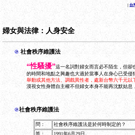
|
台
婦女與法律：人身安全
社會秩序維護法
“性騷擾”
這一名詞對婦女而言必不陌生，但卻
的時間和地點之興趣也大過於當事人在身心已受侵犯的
舉動或其他方法、調戲異性者，處新台幣六千元以
漠視女性身體自主權不但婦女本身不能再沈默姑息
社會秩序維護法
問：
社會秩序維護法是於何時制定的？
答：
1991年6月29日。